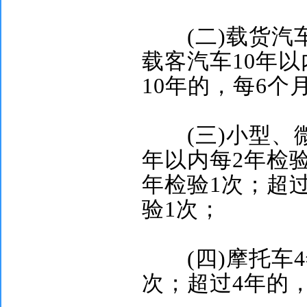
(
二
)
载货汽
载客汽车
10
年以
10
年的，每
6
个
(
三
)
小型、
年以内每
2
年检
年检验
1
次；超
验
1
次；
(
四
)
摩托车
4
次；超过
4
年的