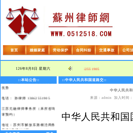
欢迎光临苏州律师网！
首页
婚姻家庭
劳动保护
合同纠纷
交通事故
公司
本站宗旨： 及时、高效、优质
126年8月8日
星期六
,为您提供免费法律咨询,热线电话:13862551905
本站优势： 苏州律师与省内各
地律师联合，共同打造团队地域
::本站公告::
::中华人民共和国道路交::
优势
中华人民共和
电话： 孙律师 13862551905
来源：admin 加入时间：2
江苏元融律师事务所（来所咨询
请预约）
中华人民共和国
地址：苏州市解放东路桐泾商务
广场2号楼603室