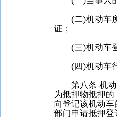
(
一
)
当事人
(
二
)
机动车
证；
(
三
)
机动车
(
四
)
机动车
第八条
机动
为抵押物抵押的
向登记该机动车
部门申请抵押登