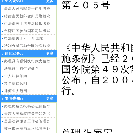
::
业内资讯
::
更多
第４０５号
最高人民法院关于内地与香
结婚当天新郎变卦另娶新欢
司法部关于港澳居民报名参
台湾居民参加国家司法考试
司法部关于2008年国家
《中华人民共和
法制办就劳动合同法实施条
::
律师业务
::
更多
施条例》已经２
办理具有强制执行效力债权
国务院第４９次
法律顾问有何好处？
个人法律顾问
公布，自２００
常年法律顾问
行。
律师业务范围
::
友情告知
::
更多
办理房屋委托书公证的指导
最高人民检察院关于印发《
基层法律服务工作者管理办
苏州市公安局出入境管理处