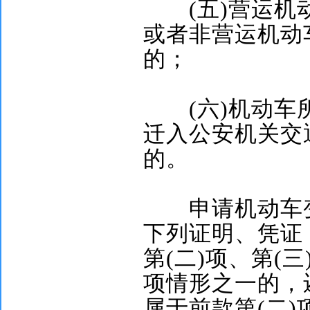
(
五
)
营运机
或者非营运机动
的；
(
六
)
机动车
迁入公安机关交
的。
申请机动车变
下列证明、凭证
第
(
二
)
项、第
(
三
项情形之一的，
属于前款第
(
二
)