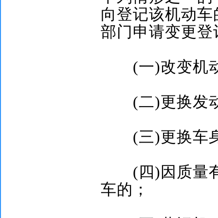
向登记该机动车
部门申请变更登
(
一
)
改变机
(
二
)
更换发
(
三
)
更换车
(
四
)
因质量
车的；