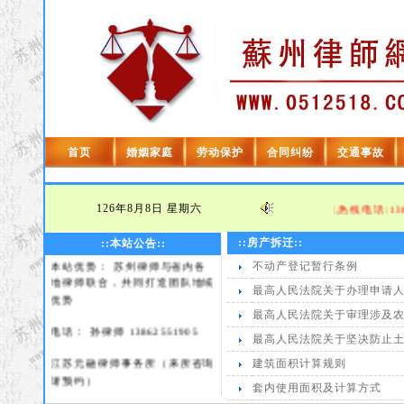
首页
婚姻家庭
劳动保护
合同纠纷
交通事故
欢迎光临苏州律师网！
126年8月8日
星期六
本网特邀苏州律师,为您提供免费法律咨询,热线电话:138625
本站宗旨： 及时、高效、优质
::房产拆迁::
::本站公告::
本站优势： 苏州律师与省内各
不动产登记暂行条例
地律师联合，共同打造团队地域
最高人民法院关于办理申请
优势
最高人民法院关于审理涉及
电话： 孙律师 13862551905
最高人民法院关于坚决防止
江苏元融律师事务所（来所咨询
建筑面积计算规则
请预约）
套内使用面积及计算方式