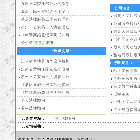
办理房屋委托书公证的指导
::公司法务::
最高人民检察院关于印发《
最高人民法院
基层法律服务工作者管理办
公司债权转股
苏州市公安局出入境管理处
最高人民法院
《申请离婚登记声明书》填
《外国企业或
婚姻登记记录证明
最高人民法院
::
热点文章
::
驰名商标认定
江苏省各地劳动争议仲裁机
::行政案件::
江苏省劳动保障监察举报电
烈士褒扬条例
.
苏州市公安局出入境管理处
国务院法制办
《泗阳县城区房屋拆迁管理
劳动教养戒毒
《申请离婚登记声明书》填
戒毒条例
...
个人法律顾问
中华人民共和
常年法律顾问
关于规范保健
::合作网站::
苏州律师网
::友情链接::
|
设为首页
|
加入收藏
|
联系站长
|
管理登录
|