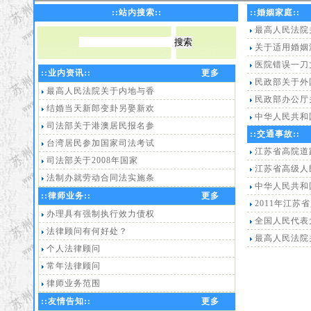
地址：苏州市解放东路桐泾商务
::站内搜索::
::
婚姻家庭
::
广场2号楼603室
最高人民法院
关于适用婚姻
医院错误一刀
::
业内资讯
::
更多
民政部关于外
最高人民法院关于内地与香
民政部办公厅
结婚当天新郎变卦另娶新欢
中华人民共和
司法部关于港澳居民报名参
::交通事故::
台湾居民参加国家司法考试
江苏省高院道
司法部关于2008年国家
江苏省高级人
法制办就劳动合同法实施条
中华人民共和
::
律师业务
::
更多
2011年江
办理具有强制执行效力债权
全国人民代表
法律顾问有何好处？
最高人民法院
个人法律顾问
常年法律顾问
律师业务范围
::
友情告知
::
更多