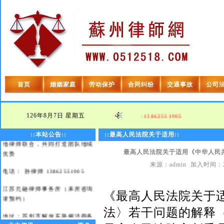
首页
婚姻家庭
劳动保护
合同纠纷
交通事故
公司
欢迎光临苏州律师网！
本站宗旨： 及时、高效、优质
126年8月7日
星期五
州律师,为您提供免费法律咨询,热线电话:13862551905
本站优势： 苏州律师与省内各
地律师联合，共同打造团队地域
::本站公告::
::最高人民法院关于适用::
优势
最高人民法院关于适用《中华人民
电话： 孙律师 13862551905
来源：admin 加入时间：20
江苏元融律师事务所（来所咨询
请预约）
《最高人民法院关于
地址：苏州市解放东路桐泾商务
法〉若干问题的解释
广场2号楼603室