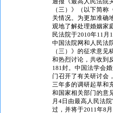
通报《最高人民法院
（三）》（以下简称
关情况。为更加准确
观地了解处理婚姻家
民法院于
2010
年
11
月
1
中国法院网和人民法
（三）》的征求意见
和热烈讨论，共收到
181
封。中国法学会婚
门召开了有关研讨会
三年多的调研起草和
和国家相关部门的意
月
4
日
由最高人民法院
过，并将于
2011
年
8
月