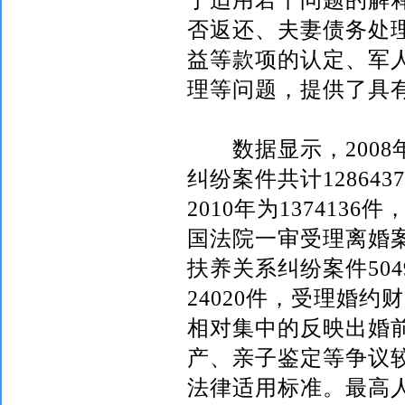
否返还、夫妻债务处
益等款项的认定、军
理等问题，提供了具
数据显示，
2008
纠纷案件共计
1286437
2010
年为
1374136
件
国法院一审受理离婚
扶养关系纠纷案件
504
24020
件，受理婚约财
相对集中的反映出婚
产、亲子鉴定等争议
法律适用标准。最高