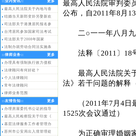
::
业内资讯
::
更多
最高人民法院审判委
最高人民法院关于内地与香
公布，自
2011
年
8
月
13
结婚当天新郎变卦另娶新欢
司法部关于港澳居民报名参
二○
一一年八月九
台湾居民参加国家司法考试
司法部关于2008年国家
法制办就劳动合同法实施条
法释〔
2011
〕
18
::
律师业务
::
更多
办理具有强制执行效力债权
法律顾问有何好处？
最高人民法院关于
个人法律顾问
法》若干问题的解释
常年法律顾问
律师业务范围
::
友情告知
::
更多
（
2011
年
7
月
4
日
办理房屋委托书公证的指导
1525
次会议通过）
最高人民检察院关于印发《
基层法律服务工作者管理办
为正确审理婚姻家
苏州市公安局出入境管理处