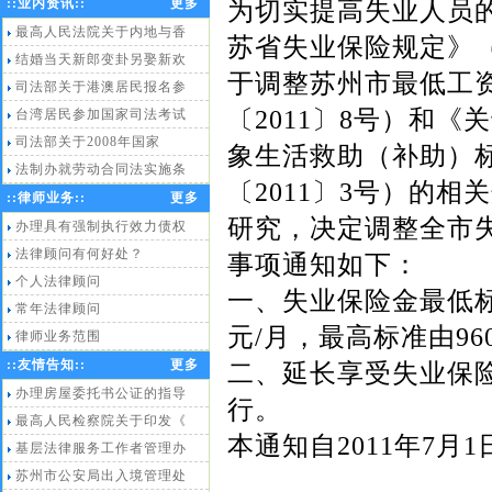
::
业内资讯
::
更多
为切实提高失业人员
地址：苏州市解放东路桐泾商务
广场2号楼603室
最高人民法院关于内地与香
苏省失业保险规定》（
结婚当天新郎变卦另娶新欢
于调整苏州市最低工
司法部关于港澳居民报名参
〔2011〕8号）和《
台湾居民参加国家司法考试
司法部关于2008年国家
象生活救助（补助）
法制办就劳动合同法实施条
〔2011〕3号）的
::
律师业务
::
更多
研究，决定调整全市
办理具有强制执行效力债权
法律顾问有何好处？
事项通知如下：
个人法律顾问
一、失业保险金最低标准
常年法律顾问
元/月，最高标准由960
律师业务范围
::
友情告知
::
更多
二、延长享受失业保
办理房屋委托书公证的指导
行。
最高人民检察院关于印发《
本通知自2011年7月
基层法律服务工作者管理办
苏州市公安局出入境管理处