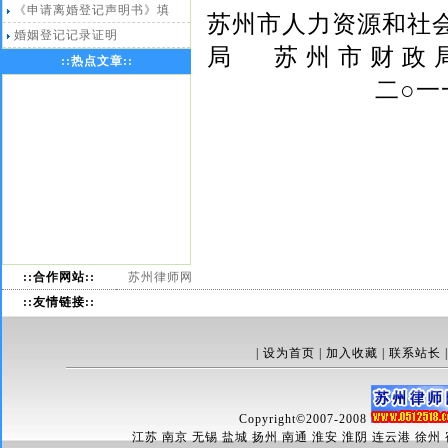
《申请离婚登记声明书》填
苏州市人力资源和社
婚姻登记记录证明
局 苏 州 市 财 政 
::
热点文章
::
二○一一年六
::合作网站::
苏州律师网
::友情链接::
|
设为首页
|
加入收藏
|
联系站长
Copyright
©
2007-2008
江苏 南京 无锡 盐城 扬州 南通 淮安 淮阴 连云港 徐州