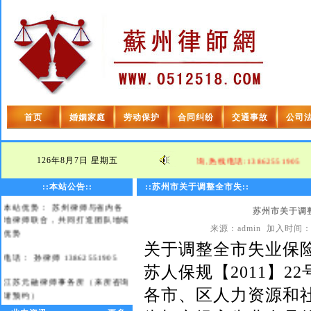
首页
婚姻家庭
劳动保护
合同纠纷
交通事故
公司
欢迎光临苏州律师网！
126年8月7日
星期五
本网特邀苏州律师,为您提供免费法律咨询,热线电话:13862551905
本站宗旨： 及时、高效、优质
::本站公告::
::苏州市关于调整全市失::
本站优势： 苏州律师与省内各
苏州市关于调
地律师联合，共同打造团队地域
优势
来源：admin 加入时间：2
关于调整全市失业保
电话： 孙律师 13862551905
苏人保规【2011】22
江苏元融律师事务所（来所咨询
请预约）
各市、区人力资源和